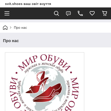
svit.shoes ваш світ взуття
Про нас
Про нас