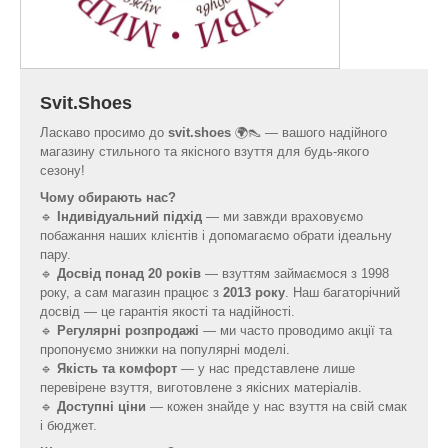
Svit.Shoes
Ласкаво просимо до
svit.shoes
🌍👠 — вашого надійного
магазину стильного та якісного взуття для будь-якого
сезону!
Чому обирають нас?
🔹
Індивідуальний підхід
— ми завжди враховуємо
побажання наших клієнтів і допомагаємо обрати ідеальну
пару.
🔹
Досвід понад 20 років
— взуттям займаємося з 1998
року, а сам магазин працює з
2013 року
. Наш багаторічний
досвід — це гарантія якості та надійності.
🔹
Регулярні розпродажі
— ми часто проводимо акції та
пропонуємо знижки на популярні моделі.
🔹
Якість та комфорт
— у нас представлене лише
перевірене взуття, виготовлене з якісних матеріалів.
🔹
Доступні ціни
— кожен знайде у нас взуття на свій смак
і бюджет.