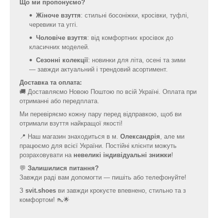
Що ми пропонуємо?
Жіноче взуття
: стильні босоніжки, кросівки, туфлі,
черевики та уггі.
Чоловіче взуття
: від комфортних кросівок до
класичних моделей.
Сезонні колекції
: новинки для літа, осені та зими
— завжди актуальний і трендовий асортимент.
Доставка та оплата:
🚚 Доставляємо Новою Поштою по всій Україні. Оплата при
отриманні або передплата.
Ми перевіряємо кожну пару перед відправкою, щоб ви
отримали взуття найкращої якості!
📍 Наш магазин знаходиться в м.
Олександрія
, але ми
працюємо для всієї України. Постійні клієнти можуть
розраховувати на
невеликі індивідуальні знижки
!
💬
Залишилися питання?
Завжди раді вам допомогти — пишіть або телефонуйте!
З
svit.shoes
ви завжди крокуєте впевнено, стильно та з
комфортом! 👠🌟