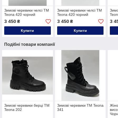
Зимові черевики челсі ТМ
Зимові черевики челсі ТМ
Зимо
Teona 420 чорний
Teona 420 чорний
Teon
3 450
3 450
3 4
₴
₴
Купити
Купити
Подібні товари компанії
Зимові черевики берці ТМ
Зимові черевики ТМ Teona
Жіно
Teona 202
341
висо
Чор