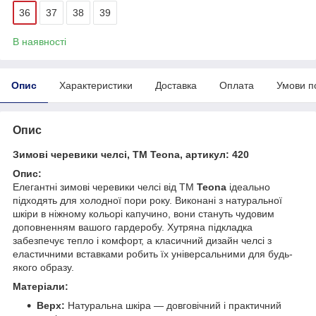
36
37
38
39
В наявності
Опис
Характеристики
Доставка
Оплата
Умови п
Опис
Зимові черевики челсі, ТМ Teona, артикул: 420
Опис:
Елегантні зимові черевики челсі від ТМ
Teona
ідеально
підходять для холодної пори року. Виконані з натуральної
шкіри в ніжному кольорі капучино, вони стануть чудовим
доповненням вашого гардеробу. Хутряна підкладка
забезпечує тепло і комфорт, а класичний дизайн челсі з
еластичними вставками робить їх універсальними для будь-
якого образу.
Матеріали:
Верх:
Натуральна шкіра — довговічний і практичний