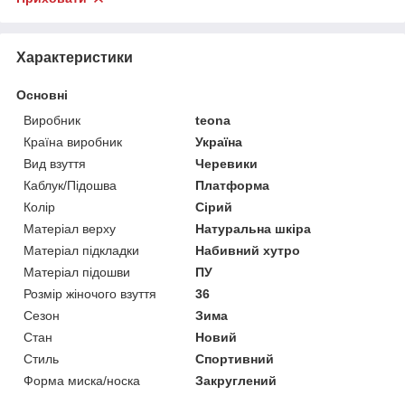
Характеристики
Основні
Виробник
teona
Країна виробник
Україна
Вид взуття
Черевики
Каблук/Підошва
Платформа
Колір
Сірий
Матеріал верху
Натуральна шкіра
Матеріал підкладки
Набивний хутро
Матеріал підошви
ПУ
Розмір жіночого взуття
36
Сезон
Зима
Стан
Новий
Стиль
Спортивний
Форма миска/носка
Закруглений