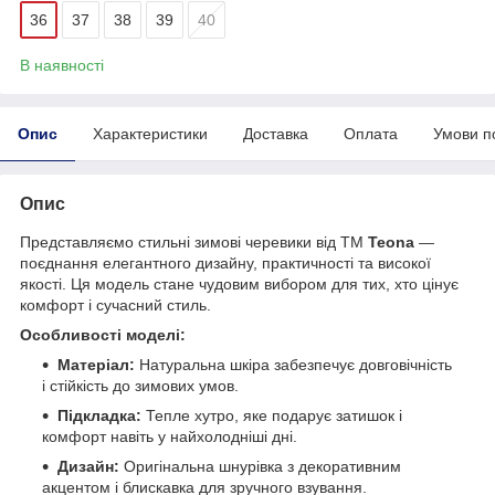
36
37
38
39
40
В наявності
Опис
Характеристики
Доставка
Оплата
Умови п
Опис
Представляємо стильні зимові черевики від ТМ
Teona
—
поєднання елегантного дизайну, практичності та високої
якості. Ця модель стане чудовим вибором для тих, хто цінує
комфорт і сучасний стиль.
Особливості моделі:
Матеріал:
Натуральна шкіра забезпечує довговічність
і стійкість до зимових умов.
Підкладка:
Тепле хутро, яке подарує затишок і
комфорт навіть у найхолодніші дні.
Дизайн:
Оригінальна шнурівка з декоративним
акцентом і блискавка для зручного взування.