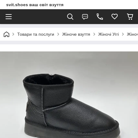
svit.shoes ваш світ взуття
Товари та послуги
Жіноче взуття
Жіночі Уггі
Жіноч