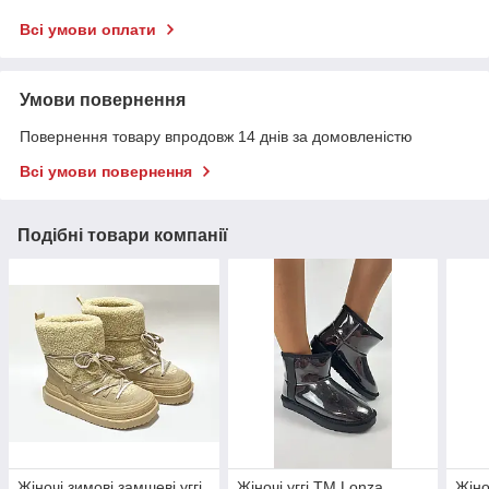
Всі умови оплати
Умови повернення
Повернення товару впродовж 14 днів за домовленістю
Всі умови повернення
Подібні товари компанії
Жіночі зимові замшеві уггі
Жіночі уггі ТМ Lonza
Жіно