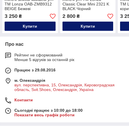
ТМ Lonza OAB-ZMB9312
Classic Clear Mini 2321 K
ТМ 
BEIGE Бежеві
BLACK Чорний
кори
3 250
2 800
3 2
₴
₴
Купити
Купити
Про нас
Рейтинг не сформований
Менше 5 відгуків за останній рік
Працює з 29.08.2016
м. Олександрія
вул. перспективна, 15, Олександрія, Кировоградская
область, Svit.Shoes, Олександрія, Україна
Контакти
Сьогодні працює з 10:00 до 18:00
Показати весь графік роботи