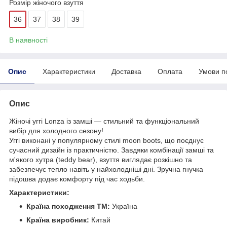
Розмір жіночого взуття
36
37
38
39
В наявності
Опис
Характеристики
Доставка
Оплата
Умови п
Опис
Жіночі уггі Lonza із замші — стильний та функціональний
вибір для холодного сезону!
Уггі виконані у популярному стилі moon boots, що поєднує
сучасний дизайн із практичністю. Завдяки комбінації замші та
м'якого хутра (teddy bear), взуття виглядає розкішно та
забезпечує тепло навіть у найхолодніші дні. Зручна гнучка
підошва додає комфорту під час ходьби.
Характеристики:
Країна походження ТМ:
Україна
Країна виробник:
Китай