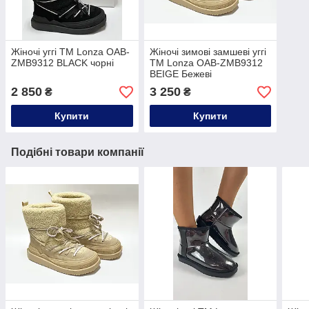
Жіночі уггі ТМ Lonza OAB-
Жіночі зимові замшеві уггі
ZMB9312 BLACK чорні
ТМ Lonza OAB-ZMB9312
BEIGE Бежеві
2 850
3 250
₴
₴
Купити
Купити
Подібні товари компанії