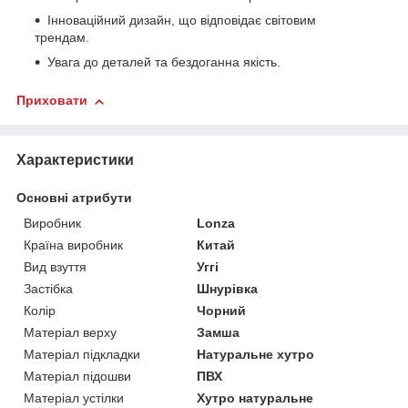
Інноваційний дизайн, що відповідає світовим
трендам.
Увага до деталей та бездоганна якість.
Приховати
Характеристики
Основні атрибути
Виробник
Lonza
Країна виробник
Китай
Вид взуття
Уггі
Застібка
Шнурівка
Колір
Чорний
Матеріал верху
Замша
Матеріал підкладки
Натуральне хутро
Матеріал підошви
ПВХ
Матеріал устілки
Хутро натуральне