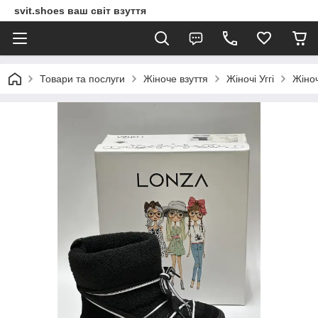
svit.shoes ваш світ взуття
Товари та послуги
Жіноче взуття
Жіночі Уггі
Жіно