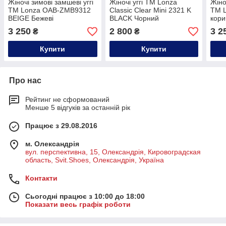
Жіночі зимові замшеві уггі
Жіночі уггі ТМ Lonza
Жіно
ТМ Lonza OAB-ZMB9312
Classic Clear Mini 2321 K
ТМ 
BEIGE Бежеві
BLACK Чорний
кори
3 250
2 800
3 2
₴
₴
Купити
Купити
Про нас
Рейтинг не сформований
Менше 5 відгуків за останній рік
Працює з 29.08.2016
м. Олександрія
вул. перспективна, 15, Олександрія, Кировоградская
область, Svit.Shoes, Олександрія, Україна
Контакти
Сьогодні працює з 10:00 до 18:00
Показати весь графік роботи