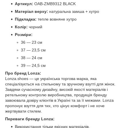
Артикул:
OAB-ZMB9312 BLACK
Матеріал верху:
натуральна замша + хутро
Підкладка:
тепле вовняне хутро
Колір:
чорний
Розміри:
36 — 23 см
37 — 23,5 см
38 — 24 см
39 — 24,5 см
Про бренд Lonza:
Lonza.shoes — це українська торгова марка, яка
спеціалізується на стильному та зручному взутті для жінок.
Завдяки сучасному дизайну, високій якості матеріалів і
ретельному контролю виробництва, продукція бренду
завоювала довіру клієнтів в Україні та за її межами. Lonza
пропонує взуття для тих, хто цінує комфорт і не хоче
жертвувати стилем.
Переваги бренду Lonza:
Використання тільки якісних матеріалів.